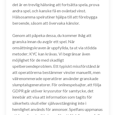
det är en trevlig hälsning att fortsätta spela, prova
andra spel, och kanske få en oväntad vinst.
Hälsosamma spelrutiner hjälpa till att förebygga
beroende, såsom att övervaka känslor.
Genom att påpeka dessa, du kommer ihåg att
granska innan du avgör ett spel. När
omsättningskraven är uppfyllda, ta ut via stödda
metoder; KYC kan krävas. Vi begränsar även
möjlighet för de med skadligt
spelberoendeproblem. Ett typiskt missförstånd är
att operatörerna bestämmer vinster manuellt, men
välrenommerade operatörer använder granskade
slumptalsgeneratorer. För onlinespelsajter, att följa
GDPR går utöver kryssrutor för samtycke, det
innebär att visa att information som tagits för
säkerhets skull eller självavstängning inte i
hemlighet används för annonser. Spelfans uppmanas