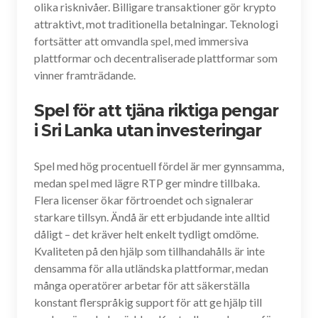
olika risknivåer. Billigare transaktioner gör krypto
attraktivt, mot traditionella betalningar. Teknologi
fortsätter att omvandla spel, med immersiva
plattformar och decentraliserade plattformar som
vinner framträdande.
Spel för att tjäna riktiga pengar
i Sri Lanka utan investeringar
Spel med hög procentuell fördel är mer gynnsamma,
medan spel med lägre RTP ger mindre tillbaka.
Flera licenser ökar förtroendet och signalerar
starkare tillsyn. Ändå är ett erbjudande inte alltid
dåligt – det kräver helt enkelt tydligt omdöme.
Kvaliteten på den hjälp som tillhandahålls är inte
densamma för alla utländska plattformar, medan
många operatörer arbetar för att säkerställa
konstant flerspråkig support för att ge hjälp till