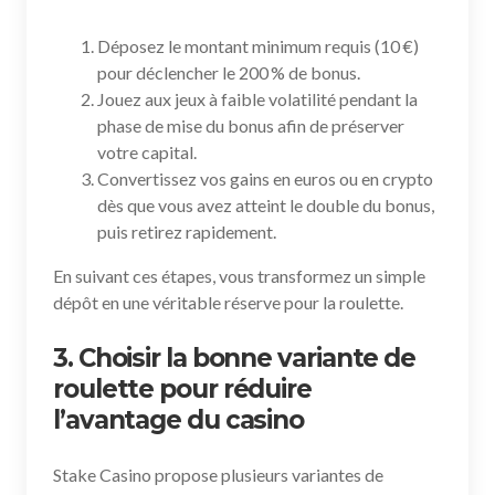
Déposez le montant minimum requis (10 €)
pour déclencher le 200 % de bonus.
Jouez aux jeux à faible volatilité pendant la
phase de mise du bonus afin de préserver
votre capital.
Convertissez vos gains en euros ou en crypto
dès que vous avez atteint le double du bonus,
puis retirez rapidement.
En suivant ces étapes, vous transformez un simple
dépôt en une véritable réserve pour la roulette.
3. Choisir la bonne variante de
roulette pour réduire
l’avantage du casino
Stake Casino propose plusieurs variantes de