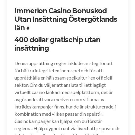
Immerion Casino Bonuskod
Utan Insättning Östergötlands
län ♦️
400 dollar gratischip utan
insättning
Denna uppsättning regler inkluderar steg för att
förbättra integriteten inom spel och för att
upprätthålla en hälsosam spelkultur i en officiell
sektor. Om du väljer att ansluta till ett lagligt
virtuellt casino länkad med spelplattform, det är
avgörande att vara medveten om stilarna av
inträdeskampanjer finns, hur de är strukturerade, i
kombination med vilken passar din spelstil.
Casinokampanjer kan hjälpa, om du förstår
reglerna. Hjälp dygnet runt via livechatt, e-post och