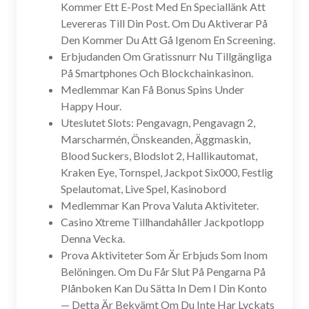
Kommer Ett E-Post Med En Speciallänk Att
Levereras Till Din Post. Om Du Aktiverar På
Den Kommer Du Att Gå Igenom En Screening.
Erbjudanden Om Gratissnurr Nu Tillgängliga
På Smartphones Och Blockchainkasinon.
Medlemmar Kan Få Bonus Spins Under
Happy Hour.
Uteslutet Slots: Pengavagn, Pengavagn 2,
Marscharmén, Önskeanden, Äggmaskin,
Blood Suckers, Blodslot 2, Hallikautomat,
Kraken Eye, Tornspel, Jackpot Six000, Festlig
Spelautomat, Live Spel, Kasinobord
Medlemmar Kan Prova Valuta Aktiviteter.
Casino Xtreme Tillhandahåller Jackpotlopp
Denna Vecka.
Prova Aktiviteter Som Är Erbjuds Som Inom
Belöningen. Om Du Får Slut På Pengarna På
Plånboken Kan Du Sätta In Dem I Din Konto
— Detta Är Bekvämt Om Du Inte Har Lyckats