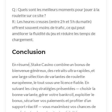
Q : Quels sont les meilleurs moments pour jouer à la
roulette sur ce site ?
R : Les heures creuses (entre 2 h et 5 h du matin)
offrent souvent moins de trafic, ce qui peut
améliorer la fluidité du jeu et réduire les temps de
chargement.
Conclusion
En résumé, Stake Casino combine un bonus de
bienvenue généreux, des retraits ultra‑rapides, et
une large sélection de variantes de roulette
européenne, le tout sous une licence fiable. En
suivant les cinq stratégies présentées — choisir la
bonne variante, gérer votre bankroll, exploiter le
bonus, sécuriser vos paiements et profiter d’un
support réactif — vous maximisez vos chances de