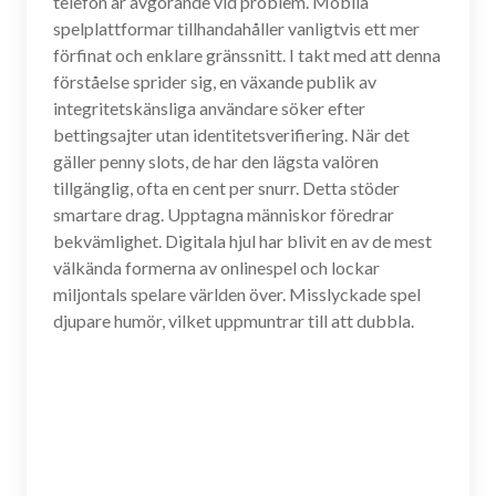
telefon är avgörande vid problem. Mobila
spelplattformar tillhandahåller vanligtvis ett mer
förfinat och enklare gränssnitt. I takt med att denna
förståelse sprider sig, en växande publik av
integritetskänsliga användare söker efter
bettingsajter utan identitetsverifiering. När det
gäller penny slots, de har den lägsta valören
tillgänglig, ofta en cent per snurr. Detta stöder
smartare drag. Upptagna människor föredrar
bekvämlighet. Digitala hjul har blivit en av de mest
välkända formerna av onlinespel och lockar
miljontals spelare världen över. Misslyckade spel
djupare humör, vilket uppmuntrar till att dubbla.