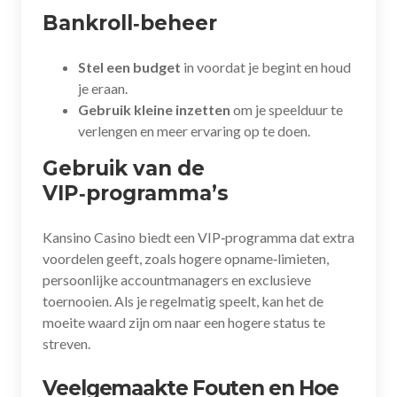
Bankroll‑beheer
Stel een budget
in voordat je begint en houd
je eraan.
Gebruik kleine inzetten
om je speelduur te
verlengen en meer ervaring op te doen.
Gebruik van de
VIP‑programma’s
Kansino Casino biedt een VIP‑programma dat extra
voordelen geeft, zoals hogere opname‑limieten,
persoonlijke accountmanagers en exclusieve
toernooien. Als je regelmatig speelt, kan het de
moeite waard zijn om naar een hogere status te
streven.
Veelgemaakte Fouten en Hoe