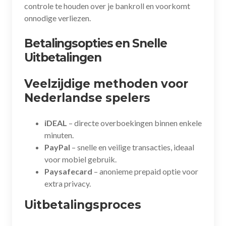
controle te houden over je bankroll en voorkomt
onnodige verliezen.
Betalingsopties en Snelle
Uitbetalingen
Veelzijdige methoden voor
Nederlandse spelers
iDEAL
– directe overboekingen binnen enkele
minuten.
PayPal
– snelle en veilige transacties, ideaal
voor mobiel gebruik.
Paysafecard
– anonieme prepaid optie voor
extra privacy.
Uitbetalingsproces