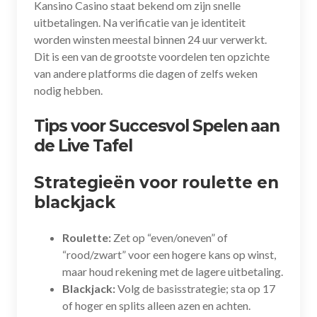
Kansino Casino staat bekend om zijn snelle
uitbetalingen. Na verificatie van je identiteit
worden winsten meestal binnen 24 uur verwerkt.
Dit is een van de grootste voordelen ten opzichte
van andere platforms die dagen of zelfs weken
nodig hebben.
Tips voor Succesvol Spelen aan
de Live Tafel
Strategieën voor roulette en
blackjack
Roulette:
Zet op “even/oneven” of
“rood/zwart” voor een hogere kans op winst,
maar houd rekening met de lagere uitbetaling.
Blackjack:
Volg de basisstrategie; sta op 17
of hoger en splits alleen azen en achten.