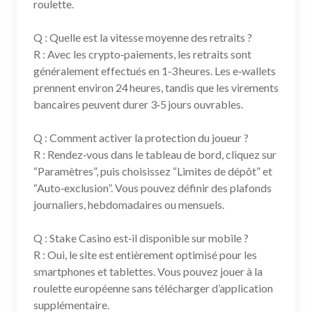
roulette.
Q : Quelle est la vitesse moyenne des retraits ?
R : Avec les crypto‑paiements, les retraits sont
généralement effectués en 1‑3 heures. Les e‑wallets
prennent environ 24 heures, tandis que les virements
bancaires peuvent durer 3‑5 jours ouvrables.
Q : Comment activer la protection du joueur ?
R : Rendez‑vous dans le tableau de bord, cliquez sur
“Paramètres”, puis choisissez “Limites de dépôt” et
“Auto‑exclusion”. Vous pouvez définir des plafonds
journaliers, hebdomadaires ou mensuels.
Q : Stake Casino est‑il disponible sur mobile ?
R : Oui, le site est entièrement optimisé pour les
smartphones et tablettes. Vous pouvez jouer à la
roulette européenne sans télécharger d’application
supplémentaire.