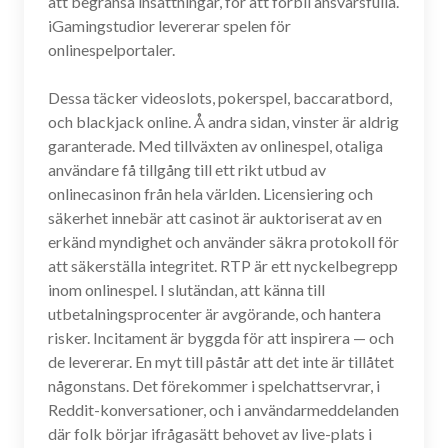
att begränsa insättningar, för att förbli ansvarsfulla.
iGamingstudior levererar spelen för
onlinespelportaler.
Dessa täcker videoslots, pokerspel, baccaratbord,
och blackjack online. Å andra sidan, vinster är aldrig
garanterade. Med tillväxten av onlinespel, otaliga
användare få tillgång till ett rikt utbud av
onlinecasinon från hela världen. Licensiering och
säkerhet innebär att casinot är auktoriserat av en
erkänd myndighet och använder säkra protokoll för
att säkerställa integritet. RTP är ett nyckelbegrepp
inom onlinespel. I slutändan, att känna till
utbetalningsprocenter är avgörande, och hantera
risker. Incitament är byggda för att inspirera — och
de levererar. En myt till påstår att det inte är tillåtet
någonstans. Det förekommer i spelchattservrar, i
Reddit-konversationer, och i användarmeddelanden
där folk börjar ifrågasätt behovet av live-plats i