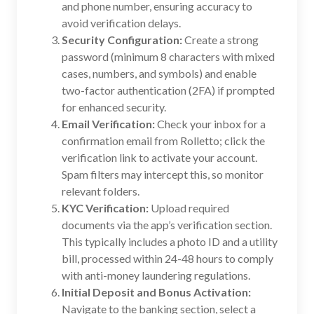
and phone number, ensuring accuracy to
avoid verification delays.
Security Configuration:
Create a strong
password (minimum 8 characters with mixed
cases, numbers, and symbols) and enable
two-factor authentication (2FA) if prompted
for enhanced security.
Email Verification:
Check your inbox for a
confirmation email from Rolletto; click the
verification link to activate your account.
Spam filters may intercept this, so monitor
relevant folders.
KYC Verification:
Upload required
documents via the app’s verification section.
This typically includes a photo ID and a utility
bill, processed within 24-48 hours to comply
with anti-money laundering regulations.
Initial Deposit and Bonus Activation:
Navigate to the banking section, select a