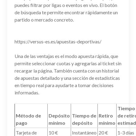
puedes filtrar por ligas o eventos en vivo. El botón
de búsqueda te permite encontrar rápidamente un
partido o mercado concreto.
https://versus-es.es/apuestas-deportivas/
Una de las ventajas es el modo apuesta rápida, que
permite seleccionar cuotas y agregarlas al ticket sin
recargar la página. También cuenta con un historial
de apuestas detallado y una sección de estadísticas
en tiempo real para ayudarte a tomar decisiones
informadas.
Tiempo
Método de
Depósito
Tiempo de
Retiro
de retir
pago
mínimo
depósito
mínimo
estima
Tarjeta de
10 €
Instantáneo
20 €
1-3 días