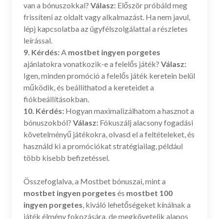
van a bónuszokkal?
Válasz:
Először próbáld meg
frissíteni az oldalt vagy alkalmazást. Ha nem javul,
lépj kapcsolatba az ügyfélszolgálattal a részletes
leírással.
9. Kérdés:
A
mostbet ingyen porgetes
ajánlatokra vonatkozik-e a felelős játék?
Válasz:
Igen, minden promóció a felelős játék keretein belül
működik, és beállíthatod a kereteidet a
fiókbeállításokban.
10. Kérdés:
Hogyan maximalizálhatom a hasznot a
bónuszokból?
Válasz:
Fókuszálj alacsony fogadási
követelményű játékokra, olvasd el a feltételeket, és
használd ki a promóciókat stratégiailag, például
több kisebb befizetéssel.
Összefoglalva, a Mostbet bónuszai, mint a
mostbet ingyen porgetes
és
mostbet 100
ingyen porgetes
, kiváló lehetőségeket kínálnak a
játék élmény fokozására, de megkövetelik alapos