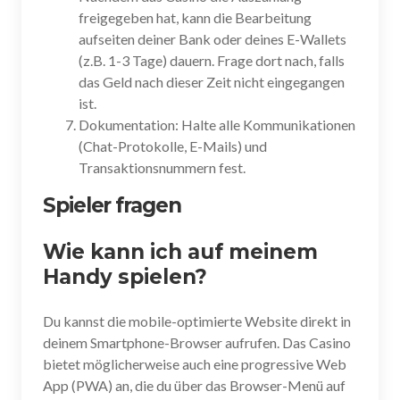
freigegeben hat, kann die Bearbeitung
aufseiten deiner Bank oder deines E-Wallets
(z.B. 1-3 Tage) dauern. Frage dort nach, falls
das Geld nach dieser Zeit nicht eingegangen
ist.
Dokumentation: Halte alle Kommunikationen
(Chat-Protokolle, E-Mails) und
Transaktionsnummern fest.
Spieler fragen
Wie kann ich auf meinem
Handy spielen?
Du kannst die mobile-optimierte Website direkt in
deinem Smartphone-Browser aufrufen. Das Casino
bietet möglicherweise auch eine progressive Web
App (PWA) an, die du über das Browser-Menü auf