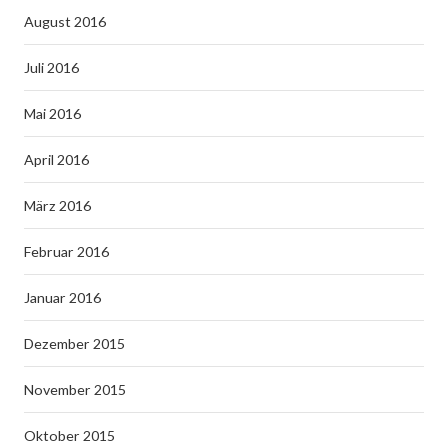
August 2016
Juli 2016
Mai 2016
April 2016
März 2016
Februar 2016
Januar 2016
Dezember 2015
November 2015
Oktober 2015