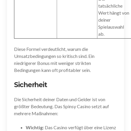
tatsächliche
Wert hängt von
deiner
Spielauswahl
ab.
Diese Formel verdeutlicht, warum die
Umsatzbedingungen so kritisch sind. Ein
niedrigerer Bonus mit weniger strikten
Bedingungen kann oft profitabler sein.
Sicherheit
Die Sicherheit deiner Daten und Gelder ist von
größter Bedeutung. Das Spinsy Casino setzt auf
mehrere Maßnahmen:
Wichtig:
Das Casino verfügt über eine Lizenz