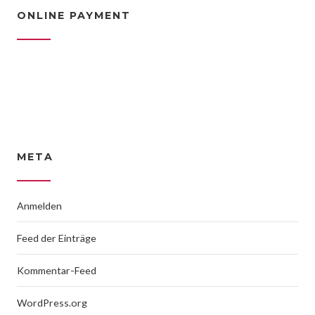
ONLINE PAYMENT
META
Anmelden
Feed der Einträge
Kommentar-Feed
WordPress.org