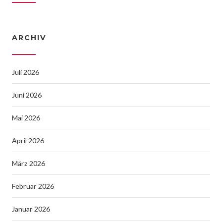
ARCHIV
Juli 2026
Juni 2026
Mai 2026
April 2026
März 2026
Februar 2026
Januar 2026