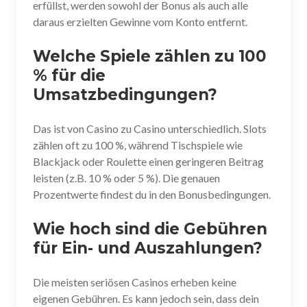
erfüllst, werden sowohl der Bonus als auch alle
daraus erzielten Gewinne vom Konto entfernt.
Welche Spiele zählen zu 100
% für die
Umsatzbedingungen?
Das ist von Casino zu Casino unterschiedlich. Slots
zählen oft zu 100 %, während Tischspiele wie
Blackjack oder Roulette einen geringeren Beitrag
leisten (z.B. 10 % oder 5 %). Die genauen
Prozentwerte findest du in den Bonusbedingungen.
Wie hoch sind die Gebühren
für Ein- und Auszahlungen?
Die meisten seriösen Casinos erheben keine
eigenen Gebühren. Es kann jedoch sein, dass dein