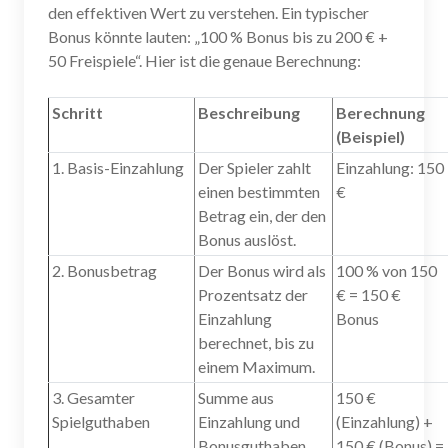
den effektiven Wert zu verstehen. Ein typischer
Bonus könnte lauten: „100 % Bonus bis zu 200 € +
50 Freispiele“. Hier ist die genaue Berechnung:
Schritt
Beschreibung
Berechnung
(Beispiel)
1. Basis-Einzahlung
Der Spieler zahlt
Einzahlung: 150
einen bestimmten
€
Betrag ein, der den
Bonus auslöst.
2. Bonusbetrag
Der Bonus wird als
100 % von 150
Prozentsatz der
€ = 150 €
Einzahlung
Bonus
berechnet, bis zu
einem Maximum.
3. Gesamter
Summe aus
150 €
Spielguthaben
Einzahlung und
(Einzahlung) +
Bonusguthaben.
150 € (Bonus) =