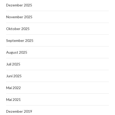
Dezember 2025
November 2025
Oktober 2025
September 2025
August 2025
Juli 2025
Juni 2025
Mai 2022
Mai 2021
Dezember 2019