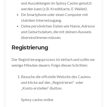
und Auszahlungen im Spinsy Casino genutzt
werden kann (z.B. Kreditkarte, E-Wallet).
Ein Smartphone oder einen Computer mit
stabilem Internetzugang.
Deine persönlichen Daten wie Name, Adresse
und Geburtsdatum, die mit deinem Ausweis
übereinstimmen müssen.
Registrierung
Der Registrierungsprozess ist einfach und sollte nur
wenige Minuten dauern. Folge diesen Schritten:
Besuche die offizielle Website des Casinos
und klicke auf den „Registrieren“- oder
„Konto erstellen“-Button.
Spinsy casino online