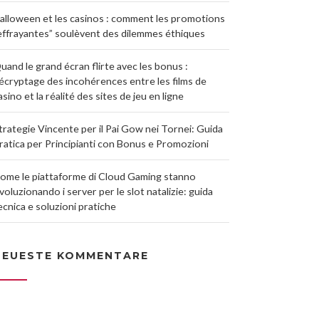
alloween et les casinos : comment les promotions
effrayantes” soulèvent des dilemmes éthiques
uand le grand écran flirte avec les bonus :
écryptage des incohérences entre les films de
asino et la réalité des sites de jeu en ligne
trategie Vincente per il Pai Gow nei Tornei: Guida
ratica per Principianti con Bonus e Promozioni
ome le piattaforme di Cloud Gaming stanno
ivoluzionando i server per le slot natalizie: guida
ecnica e soluzioni pratiche
NEUESTE KOMMENTARE