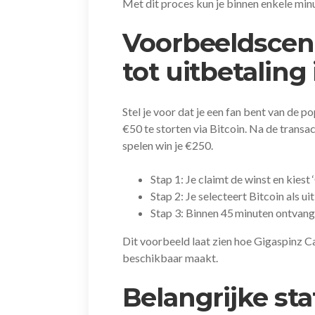
Met dit proces kun je binnen enkele min
Voorbeeldscena
tot uitbetaling
Stel je voor dat je een fan bent van de po
€50 te storten via Bitcoin. Na de transac
spelen win je €250.
Stap 1: Je claimt de winst en kiest
Stap 2: Je selecteert Bitcoin als u
Stap 3: Binnen 45 minuten ontvang j
Dit voorbeeld laat zien hoe Gigaspinz Cas
beschikbaar maakt.
Belangrijke sta