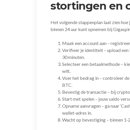
stortingen en
Het volgende stappenplan laat zien hoe 
binnen 24 uur kunt opnemen bij Gigaspi
Maak een account aan – registreer
Verifieer je identiteit – upload ee
30 minuten.
Selecteer een betaalmethode – kie
wilt.
Voer het bedrag in – controleer de
BTC.
Bevestig de transactie – bij crypt
Start met spelen – jouw saldo vers
Opname aanvragen – ga naar ‘Cashie
wallet‑adres in.
Wacht op bevestiging – binnen 1‑24