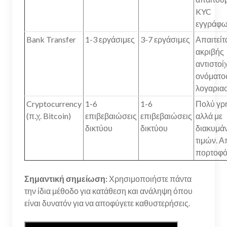
KYC
εγγράφω
Bank Transfer
1-3 εργάσιμες
3-7 εργάσιμες
Απαιτείτ
ακριβής
αντιστοί
ονόματο
λογαρια
Cryptocurrency
1-6
1-6
Πολύ γρ
(π.χ. Bitcoin)
επιβεβαιώσεις
επιβεβαιώσεις
αλλά με
δικτύου
δικτύου
διακυμά
τιμών. Α
πορτοφό
Σημαντική σημείωση:
Χρησιμοποιήστε πάντα
την ίδια μέθοδο για κατάθεση και ανάληψη όπου
είναι δυνατόν για να αποφύγετε καθυστερήσεις.