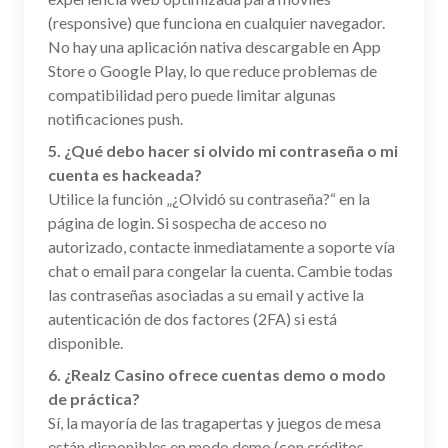
(responsive) que funciona en cualquier navegador.
No hay una aplicación nativa descargable en App
Store o Google Play, lo que reduce problemas de
compatibilidad pero puede limitar algunas
notificaciones push.
5. ¿Qué debo hacer si olvido mi contraseña o mi
cuenta es hackeada?
Utilice la función „¿Olvidó su contraseña?“ en la
página de login. Si sospecha de acceso no
autorizado, contacte inmediatamente a soporte vía
chat o email para congelar la cuenta. Cambie todas
las contraseñas asociadas a su email y active la
autenticación de dos factores (2FA) si está
disponible.
6. ¿Realz Casino ofrece cuentas demo o modo
de práctica?
Sí, la mayoría de las tragapertas y juegos de mesa
están disponibles en modo demo (con créditos