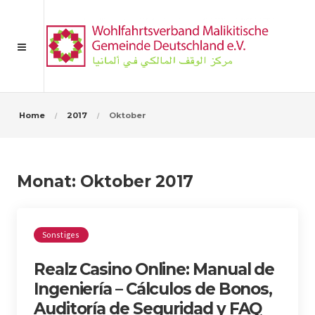
Home
2017
Oktober
Monat:
Oktober 2017
Sonstiges
Realz Casino Online: Manual de
Ingeniería – Cálculos de Bonos,
Auditoría de Seguridad y FAQ