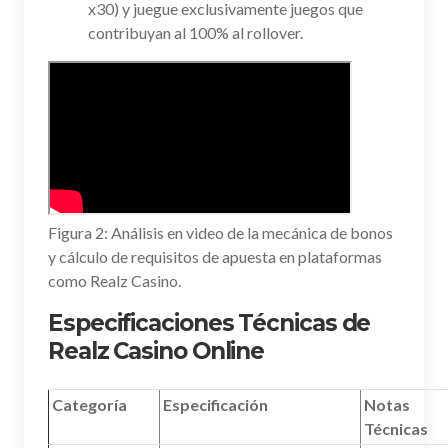
x30) y juegue exclusivamente juegos que
contribuyan al 100% al rollover.
Figura 2: Análisis en video de la mecánica de bonos
y cálculo de requisitos de apuesta en plataformas
como Realz Casino.
Especificaciones Técnicas de
Realz Casino Online
Categoría
Especificación
Notas
Técnicas