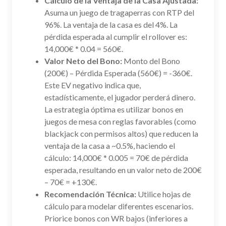
Cálculo de la Ventaja de la Casa Ajustada:
Asuma un juego de tragaperras con RTP del
96%. La ventaja de la casa es del 4%. La
pérdida esperada al cumplir el rollover es:
14,000€ * 0.04 = 560€.
Valor Neto del Bono:
Monto del Bono
(200€) – Pérdida Esperada (560€) = -360€.
Este EV negativo indica que,
estadísticamente, el jugador perderá dinero.
La estrategia óptima es utilizar bonos en
juegos de mesa con reglas favorables (como
blackjack con permisos altos) que reducen la
ventaja de la casa a ~0.5%, haciendo el
cálculo: 14,000€ * 0.005 = 70€ de pérdida
esperada, resultando en un valor neto de 200€
– 70€ = +130€.
Recomendación Técnica:
Utilice hojas de
cálculo para modelar diferentes escenarios.
Priorice bonos con WR bajos (inferiores a