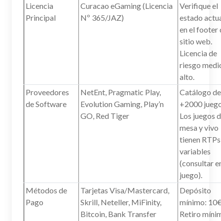
Licencia
Curacao eGaming (Licencia
Verifique el
Principal
Nº 365/JAZ)
estado actu
en el footer 
sitio web.
Licencia de
riesgo medi
alto.
Proveedores
NetEnt, Pragmatic Play,
Catálogo de
de Software
Evolution Gaming, Play’n
+2000 juego
GO, Red Tiger
Los juegos 
mesa y vivo
tienen RTPs
variables
(consultar en
juego).
Métodos de
Tarjetas Visa/Mastercard,
Depósito
Pago
Skrill, Neteller, MiFinity,
mínimo: 10€
Bitcoin, Bank Transfer
Retiro míni