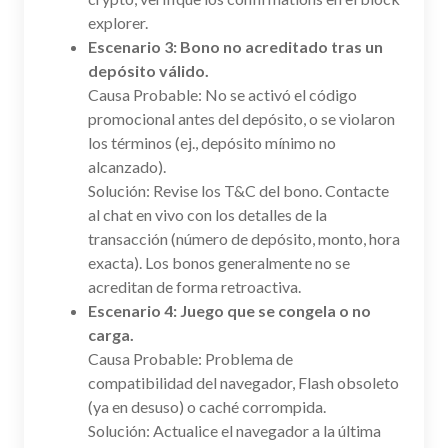
explorer.
Escenario 3: Bono no acreditado tras un
depósito válido.
Causa Probable: No se activó el código
promocional antes del depósito, o se violaron
los términos (ej., depósito mínimo no
alcanzado).
Solución: Revise los T&C del bono. Contacte
al chat en vivo con los detalles de la
transacción (número de depósito, monto, hora
exacta). Los bonos generalmente no se
acreditan de forma retroactiva.
Escenario 4: Juego que se congela o no
carga.
Causa Probable: Problema de
compatibilidad del navegador, Flash obsoleto
(ya en desuso) o caché corrompida.
Solución: Actualice el navegador a la última