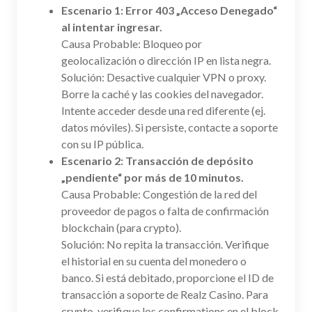
Escenario 1: Error 403 „Acceso Denegado“
al intentar ingresar.
Causa Probable: Bloqueo por
geolocalización o dirección IP en lista negra.
Solución: Desactive cualquier VPN o proxy.
Borre la caché y las cookies del navegador.
Intente acceder desde una red diferente (ej.
datos móviles). Si persiste, contacte a soporte
con su IP pública.
Escenario 2: Transacción de depósito
„pendiente“ por más de 10 minutos.
Causa Probable: Congestión de la red del
proveedor de pagos o falta de confirmación
blockchain (para crypto).
Solución: No repita la transacción. Verifique
el historial en su cuenta del monedero o
banco. Si está debitado, proporcione el ID de
transacción a soporte de Realz Casino. Para
crypto, verifique los confirmations en el block