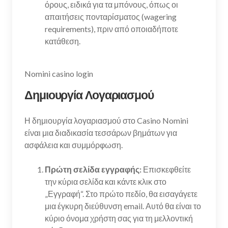
όρους, ειδικά για τα μπόνους, όπως οι
απαιτήσεις πονταρίσματος (wagering
requirements), πριν από οποιαδήποτε
κατάθεση.
Nomini casino login
Δημιουργία Λογαριασμού
Η δημιουργία λογαριασμού στο Casino Nomini
είναι μια διαδικασία τεσσάρων βημάτων για
ασφάλεια και συμμόρφωση.
Πρώτη σελίδα εγγραφής:
Επισκεφθείτε
την κύρια σελίδα και κάντε κλικ στο
„Εγγραφή“. Στο πρώτο πεδίο, θα εισαγάγετε
μια έγκυρη διεύθυνση email. Αυτό θα είναι το
κύριο όνομα χρήστη σας για τη μελλοντική