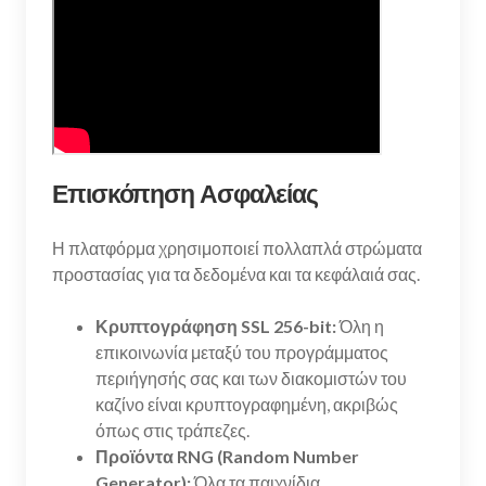
Επισκόπηση Ασφαλείας
Η πλατφόρμα χρησιμοποιεί πολλαπλά στρώματα
προστασίας για τα δεδομένα και τα κεφάλαιά σας.
Κρυπτογράφηση SSL 256-bit:
Όλη η
επικοινωνία μεταξύ του προγράμματος
περιήγησής σας και των διακομιστών του
καζίνο είναι κρυπτογραφημένη, ακριβώς
όπως στις τράπεζες.
Προϊόντα RNG (Random Number
Generator):
Όλα τα παιχνίδια