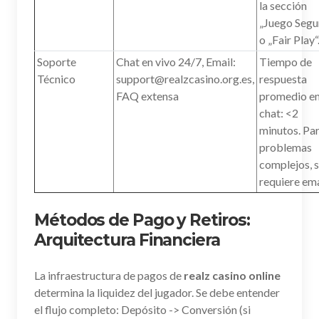
la sección
„Juego Segu
o „Fair Play“
Soporte
Chat en vivo 24/7, Email:
Tiempo de
Técnico
support@realzcasino.org.es,
respuesta
FAQ extensa
promedio e
chat: <2
minutos. Pa
problemas
complejos, 
requiere ema
Métodos de Pago y Retiros:
Arquitectura Financiera
La infraestructura de pagos de
realz casino online
determina la liquidez del jugador. Se debe entender
el flujo completo: Depósito -> Conversión (si