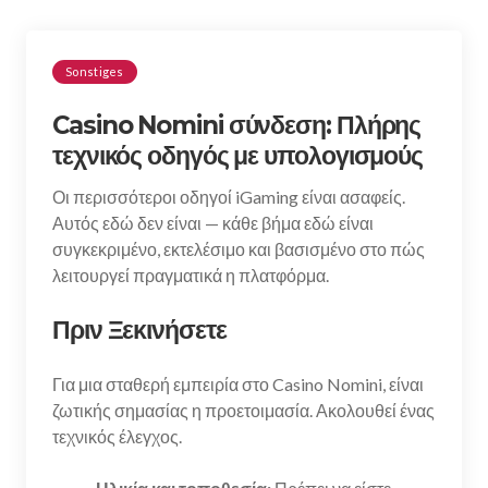
Sonstiges
Casino Nomini σύνδεση: Πλήρης
τεχνικός οδηγός με υπολογισμούς
Οι περισσότεροι οδηγοί iGaming είναι ασαφείς.
Αυτός εδώ δεν είναι — κάθε βήμα εδώ είναι
συγκεκριμένο, εκτελέσιμο και βασισμένο στο πώς
λειτουργεί πραγματικά η πλατφόρμα.
Πριν Ξεκινήσετε
Για μια σταθερή εμπειρία στο Casino Nomini, είναι
ζωτικής σημασίας η προετοιμασία. Ακολουθεί ένας
τεχνικός έλεγχος.