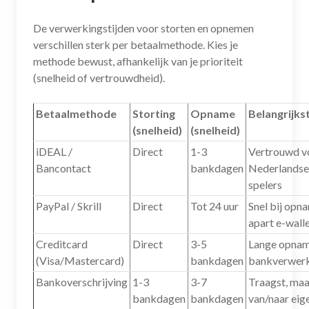
De verwerkingstijden voor storten en opnemen
verschillen sterk per betaalmethode. Kies je
methode bewust, afhankelijk van je prioriteit
(snelheid of vertrouwdheid).
Betaalmethode
Storting
Opname
Belangrijks
(snelheid)
(snelheid)
iDEAL /
Direct
1-3
Vertrouwd v
Bancontact
bankdagen
Nederlandse
spelers
PayPal / Skrill
Direct
Tot 24 uur
Snel bij opna
apart e-wall
Creditcard
Direct
3-5
Lange opname
(Visa/Mastercard)
bankdagen
bankverwer
Bankoverschrijving
1-3
3-7
Traagst, maa
bankdagen
bankdagen
van/naar eig