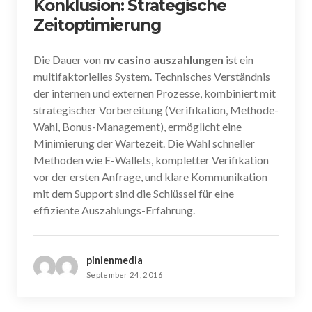
Konklusion: Strategische
Zeitoptimierung
Die Dauer von
nv casino auszahlungen
ist ein
multifaktorielles System. Technisches Verständnis
der internen und externen Prozesse, kombiniert mit
strategischer Vorbereitung (Verifikation, Methode-
Wahl, Bonus-Management), ermöglicht eine
Minimierung der Wartezeit. Die Wahl schneller
Methoden wie E-Wallets, kompletter Verifikation
vor der ersten Anfrage, und klare Kommunikation
mit dem Support sind die Schlüssel für eine
effiziente Auszahlungs-Erfahrung.
pinienmedia
September 24, 2016