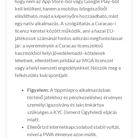
hogy nem az App Store-ból vagy Google Play-ből
kell letölteni, hanem a mobilos böngészőből
elindítható, majd a képernyőre hozzáadható, mint
egy natív alkalmazás. A szolgáltatás a Curacao-i
licensz keretei között működik, ami a hazai EU-
játékosok számánál fontos adózási megfontolással
jár: a nyeremények a Curacao licenszelésű
kaszinókból helyi jövedelemadó-kötelesek
lehetnek, ellentétben például az MGA licenszel
vagy a helyi nemzeti engedélyekkel. Nézzük meg a
felkészülés kulcspontjait:
Figyelem:
A tippmixpro alkalmazásban
történő játékhoz és pénzkezeléshez érvényes
személyi igazolvány és lakcímkártya
szükséges a KYC (Ismerd Ügyfeled) eljárás
miatt.
Ellenőrizd internetkapcsolatod stabil voltát,
mivel a PWA élménye azon múlik.