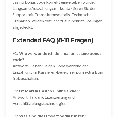
casino bonus code korrekt eingegeben wurde.
Langsame Auszahlungen – kontaktieren Sie den
Support mit Transaktionsdetails. Technische
Szenarien werden mit Schritt-für-Schritt-Lösungen
abgedeckt.
Extended FAQ (8-10 Fragen)
F1: Wie verwende ich den martin casino bonus
code?
Antwort: Geben Sie den Code während der
Einzahlung im Kassieren-Bereich ein, um extra Boni
freizuschalten.
F2: Ist Martin Casino Online sicher?
Antwort: Ja, dank Lizenzierung und
Verschlüsselungstechnologien.
F3: Was sind die Umsatzbedingungen?