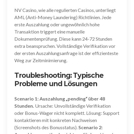
NV Casino, wie alle regulierten Casinos, unterliegt
AML (Anti-Money Laundering) Richtlinien. Jede
erste Auszahlung oder ungewöhnlich hohe
Transaktion triggert eine manuelle
Dokumentenprüfung. Diese kann 24-72 Stunden
extra beanspruchen. Vollständige Verifikation vor
der ersten Auszahlungsanfrage ist der effizienteste
Weg zur Zeitminimierung.
Troubleshooting: Typische
Probleme und Lösungen
Scenario 1: Auszahlung „pending“ über 48
Stunden.
Ursache: Unvollständige Verifikation
oder Bonus-Wager nicht komplett. Lösung: Support
kontaktieren mit konkreten Nachweisen
(Screenshots des Bonusstatus).
Scenario 2: