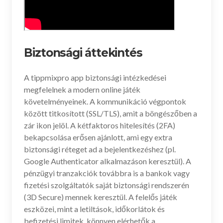
Biztonsági áttekintés
A tippmixpro app biztonsági intézkedései
megfelelnek a modern online játék
követelményeinek. A kommunikáció végpontok
között titkosított (SSL/TLS), amit a böngészőben a
zár ikon jelöl. A kétfaktoros hitelesítés (2FA)
bekapcsolása erősen ajánlott, ami egy extra
biztonsági réteget ad a bejelentkezéshez (pl.
Google Authenticator alkalmazáson keresztül). A
pénzügyi tranzakciók továbbra is a bankok vagy
fizetési szolgáltatók saját biztonsági rendszerén
(3D Secure) mennek keresztül. A felelős játék
eszközei, mint a letiltások, időkorlátok és
befizetési limitek, könnyen elérhetők a