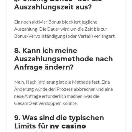
Auszahlungszeit aus?
Ein noch aktivier Bonus blockiert jegliche
Auszahlung. Die Dauer wird um die Zeit bis zur
Bonus-Vervollständigung (oder Verfall) verlängert.
8. Kann ich meine
Auszahlungsmethode nach
Anfrage ändern?
Nein. Nach Initiierung ist die Methode fest. Eine
Änderung würde den Prozess abbrechen und eine
neue Anfrage erforderlich machen, was die
Gesamtzeit verdoppeln könnte.
9. Was sind die typischen
Limits für
nv casino