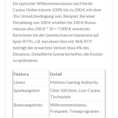
Ein typischer Willkommensbonus bei Martin
Casino Online könnte 100% bis zu 200 € mit einer
35x Umsatzbedingung sein. Beispiel: Bei einer
Einzahlung von 100 € erhalten Sie 100 € Bonus,
müssen also 200 € * 35 = 7.000 € umsetzen.
Berechnen Sie die Gewinnchancen basierend auf
Spiel-RTPs, z.B. bei einem Slot mit 96% RTP
beträgt der erwartete Verlust etwa 4% des
Einsatzes. Detaillierte Szenarien helfen, die Kosten
zu optimieren.
Feature
Detail
Lizenz
Maltese Gaming Authority
Spieleangebot
Über 500 Slots, Live-Casino,
Tischspiele
Bonusangebote
Willkommensbonus,
Freispiele, Treueprogramm