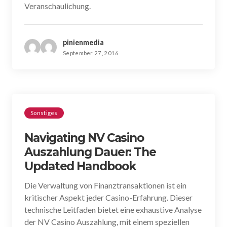
Veranschaulichung.
pinienmedia
September 27, 2016
Sonstiges
Navigating NV Casino
Auszahlung Dauer: The
Updated Handbook
Die Verwaltung von Finanztransaktionen ist ein
kritischer Aspekt jeder Casino-Erfahrung. Dieser
technische Leitfaden bietet eine exhaustive Analyse
der NV Casino Auszahlung, mit einem speziellen