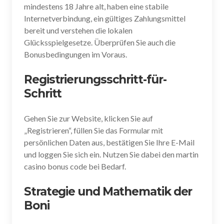
mindestens 18 Jahre alt, haben eine stabile
Internetverbindung, ein gültiges Zahlungsmittel
bereit und verstehen die lokalen
Glücksspielgesetze. Überprüfen Sie auch die
Bonusbedingungen im Voraus.
Registrierungsschritt-für-
Schritt
Gehen Sie zur Website, klicken Sie auf
„Registrieren“, füllen Sie das Formular mit
persönlichen Daten aus, bestätigen Sie Ihre E-Mail
und loggen Sie sich ein. Nutzen Sie dabei den martin
casino bonus code bei Bedarf.
Strategie und Mathematik der
Boni