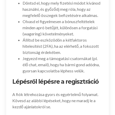
Döntsd el, hogy mely fizetési módot kívánod
használni, és győződj meg róla, hogy az
megfelelő összegek befizetésére alkalmas.
Olvasd el figyelmesen a bónuszfeltételek
minden apró betűjét, különösen a forgatási
(wagering) követelményeket.
Állítsd be eszközödön a kétfaktoros
hitelesítést (2FA), ha az elérhető, a fokozott
biztonság érdekében.
Jegyezd meg a támogatási csatornákat (pl.
élő chat, email), hogy ha bármi gond adódna,
gyorsan kapcsolatba léphess velük.
Lépésről lépésre a regisztráció
A fiók létrehozása gyors és egyértelmű folyamat.
Kövesd az alábbi lépéseket, hogy ne maradj le a
kezdő ajánlatokról se.