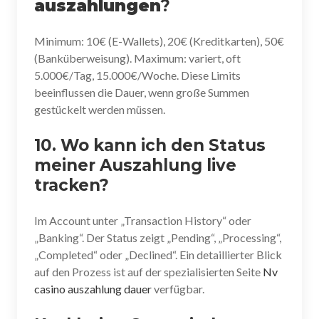
auszahlungen
?
Minimum: 10€ (E-Wallets), 20€ (Kreditkarten), 50€
(Banküberweisung). Maximum: variert, oft
5.000€/Tag, 15.000€/Woche. Diese Limits
beeinflussen die Dauer, wenn große Summen
gestückelt werden müssen.
10. Wo kann ich den Status
meiner Auszahlung live
tracken?
Im Account unter „Transaction History“ oder
„Banking“. Der Status zeigt „Pending“, „Processing“,
„Completed“ oder „Declined“. Ein detaillierter Blick
auf den Prozess ist auf der spezialisierten Seite
Nv
casino auszahlung dauer
verfügbar.