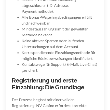
abgeschlossen (ID, Adresse,
Paymentmethode).
Alle Bonus-Wageringsbedingungen erfüllt
und nachweisbar.
Mindestauszahlungslimit der gewählten
Methode bekannt.
Keine aktiven Sperren oder laufenden
Untersuchungen auf dem Account.
Korrespondierende Einzahlungsmethode für
mögliche Rücküberweisungen identifiziert.
Kontaktwege für Support (E-Mail, Live-Chat)
gesichert.
Registrierung und erste
Einzahlung: Die Grundlage
Der Prozess beginnt mit einer validen
Registrierung. NV Casino erfordert korrekte