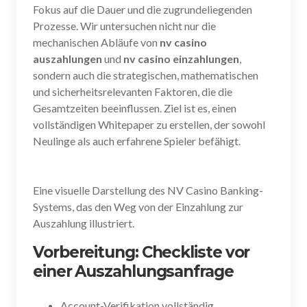
Fokus auf die Dauer und die zugrundeliegenden
Prozesse. Wir untersuchen nicht nur die
mechanischen Abläufe von
nv casino
auszahlungen
und
nv casino einzahlungen
,
sondern auch die strategischen, mathematischen
und sicherheitsrelevanten Faktoren, die die
Gesamtzeiten beeinflussen. Ziel ist es, einen
vollständigen Whitepaper zu erstellen, der sowohl
Neulinge als auch erfahrene Spieler befähigt.
Eine visuelle Darstellung des NV Casino Banking-
Systems, das den Weg von der Einzahlung zur
Auszahlung illustriert.
Vorbereitung: Checkliste vor
einer Auszahlungsanfrage
Account-Verifikation vollständig