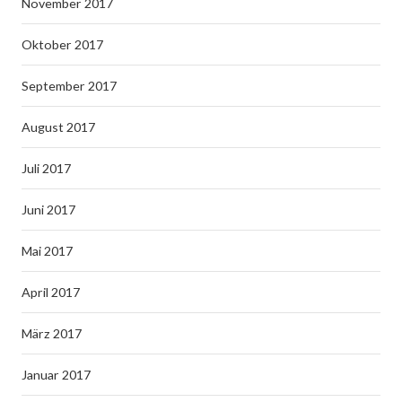
November 2017
Oktober 2017
September 2017
August 2017
Juli 2017
Juni 2017
Mai 2017
April 2017
März 2017
Januar 2017