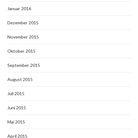
Januar 2016
Dezember 2015
November 2015
Oktober 2015
September 2015
August 2015
Juli 2015
Juni 2015
Mai 2015
April 2015