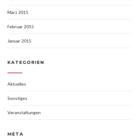
März 2015
Februar 2015
Januar 2015
KATEGORIEN
Aktuelles
Sonstiges
Veranstaltungen
META