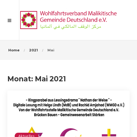
Home
2021
Mai
Monat:
Mai 2021
Aktuelles