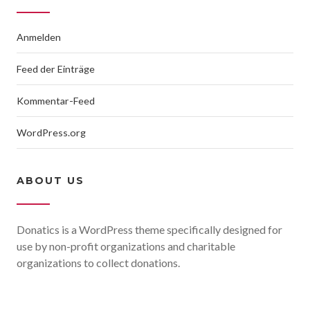
Anmelden
Feed der Einträge
Kommentar-Feed
WordPress.org
ABOUT US
Donatics is a WordPress theme specifically designed for
use by non-profit organizations and charitable
organizations to collect donations.