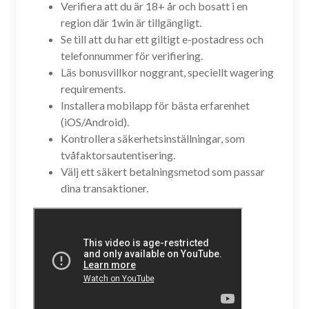
Verifiera att du är 18+ år och bosatt i en
region där 1win är tillgängligt.
Se till att du har ett giltigt e-postadress och
telefonnummer för verifiering.
Läs bonusvillkor noggrant, speciellt wagering
requirements.
Installera mobilapp för bästa erfarenhet
(iOS/Android).
Kontrollera säkerhetsinställningar, som
tvåfaktorsautentisering.
Välj ett säkert betalningsmetod som passar
dina transaktioner.