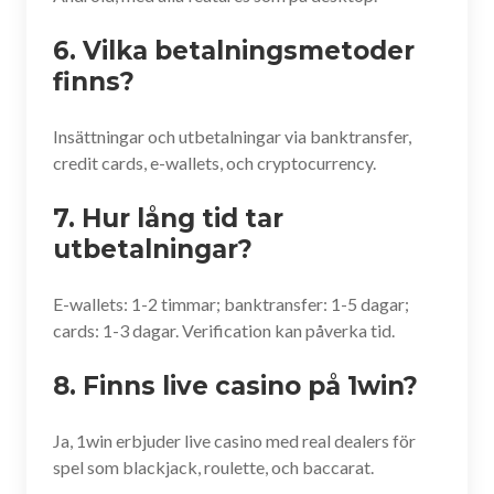
6. Vilka betalningsmetoder
finns?
Insättningar och utbetalningar via banktransfer,
credit cards, e-wallets, och cryptocurrency.
7. Hur lång tid tar
utbetalningar?
E-wallets: 1-2 timmar; banktransfer: 1-5 dagar;
cards: 1-3 dagar. Verification kan påverka tid.
8. Finns live casino på 1win?
Ja, 1win erbjuder live casino med real dealers för
spel som blackjack, roulette, och baccarat.