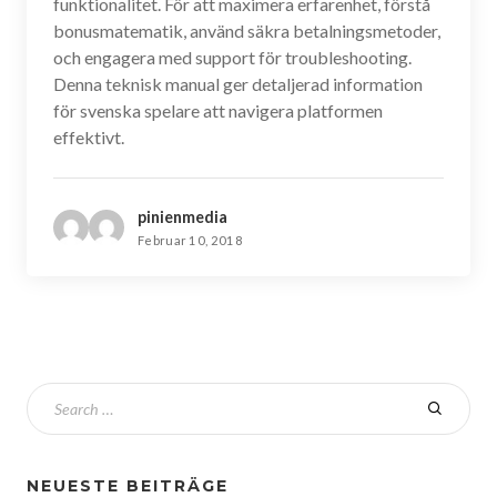
funktionalitet. För att maximera erfarenhet, förstå
bonusmatematik, använd säkra betalningsmetoder,
och engagera med support för troubleshooting.
Denna teknisk manual ger detaljerad information
för svenska spelare att navigera platformen
effektivt.
pinienmedia
Februar 10, 2018
NEUESTE BEITRÄGE