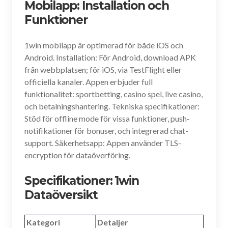
Mobilapp: Installation och
Funktioner
1win mobilapp är optimerad för både iOS och
Android. Installation: För Android, download APK
från webbplatsen; för iOS, via TestFlight eller
officiella kanaler. Appen erbjuder full
funktionalitet: sportbetting, casino spel, live casino,
och betalningshantering. Tekniska specifikationer:
Stöd för offline mode för vissa funktioner, push-
notifikationer för bonuser, och integrerad chat-
support. Säkerhetsapp: Appen använder TLS-
encryption för dataöverföring.
Specifikationer: 1win
Dataöversikt
Kategori
Detaljer