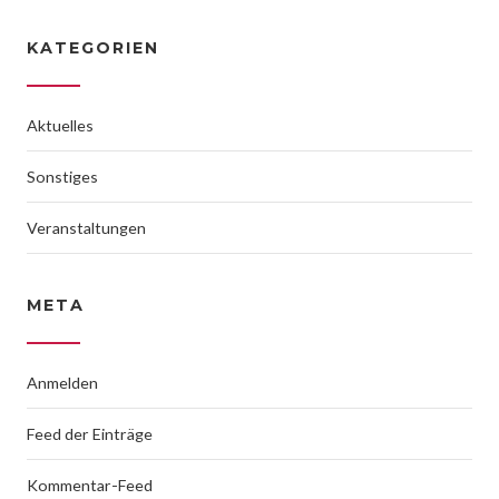
KATEGORIEN
Aktuelles
Sonstiges
Veranstaltungen
META
Anmelden
Feed der Einträge
Kommentar-Feed