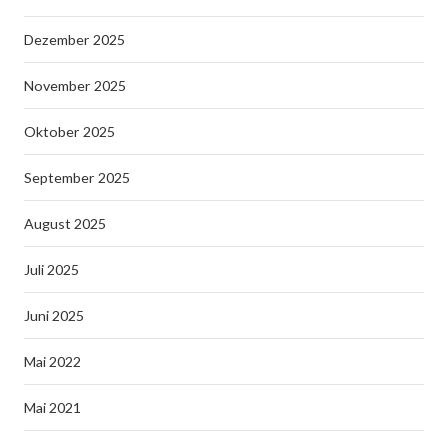
Dezember 2025
November 2025
Oktober 2025
September 2025
August 2025
Juli 2025
Juni 2025
Mai 2022
Mai 2021