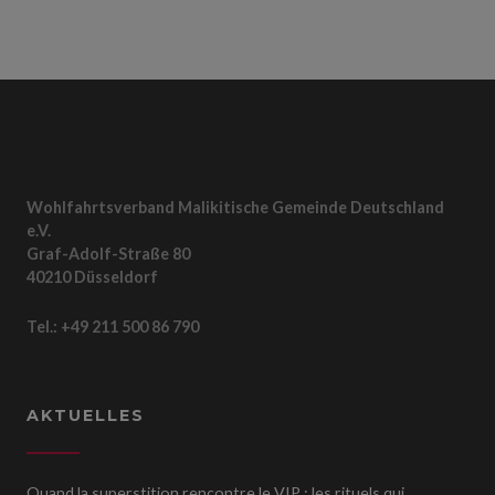
Wohlfahrtsverband Malikitische Gemeinde Deutschland
e.V.
Graf-Adolf-Straße 80
40210 Düsseldorf
Tel.: +49 211 500 86 790
AKTUELLES
Quand la superstition rencontre le VIP : les rituels qui