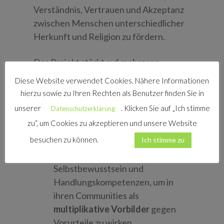
Verständnis, Vertrauen und Akzeptanz
zwischen Menschen unterschiedlicher
Herkunft und Religion zu fördern.
Das Projekt stärkt auf mehreren
Ebenen:
Diese Website verwendet Cookies. Nähere Informationen
hierzu sowie zu Ihren Rechten als Benutzer finden Sie in
Individuell:
Die Teilnehmenden
unserer
. Klicken Sie auf „Ich stimme
Datenschutzerklärung
erweitern ihr Wissen über
zu“, um Cookies zu akzeptieren und unsere Website
Antisemitismus, Diskriminierung
besuchen zu können.
Ich stimme zu
und gesellschaftliche Teilhabe. Sie
entwickeln Reflexionsfähigkeit,
Selbstbewusstsein und
Handlungskompetenzen, um in
ihren Communities als
multiplikative Vorbilder
gegen
Vorurteile zu wirken.