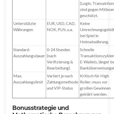
(Login, Transaktion
sind gegen Mitlese
geschützt.
Unterstützte
EUR, USD, CAD,
Keine
Währungen
NOK, PLN, u.a.
Umrechnungsgebü
bei Spiel in
Heimatwährung.
Standard-
0-24 Stunden
Schnelle
Auszahlungsdauer
(nach
Transaktionszyklen
Verifizierung &
E-Wallets, länger b
Bearbeitung)
Banküberweisunge
Max.
Variiert je nach
Kritisch für High
Auszahlungslimit
Zahlungsmethode
Roller; muss vor
und VIP-Status
großen Gewinnen
geklärt werden.
Bonusstrategie und