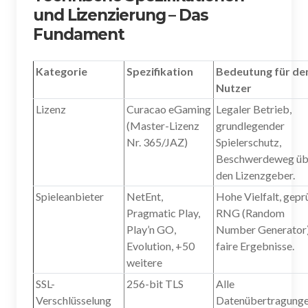
und Lizenzierung – Das
Fundament
Kategorie
Spezifikation
Bedeutung für de
Nutzer
Lizenz
Curacao eGaming
Legaler Betrieb,
(Master-Lizenz
grundlegender
Nr. 365/JAZ)
Spielerschutz,
Beschwerdeweg üb
den Lizenzgeber.
Spieleanbieter
NetEnt,
Hohe Vielfalt, gepr
Pragmatic Play,
RNG (Random
Play’n GO,
Number Generator)
Evolution, +50
faire Ergebnisse.
weitere
SSL-
256-bit TLS
Alle
Verschlüsselung
Datenübertragung