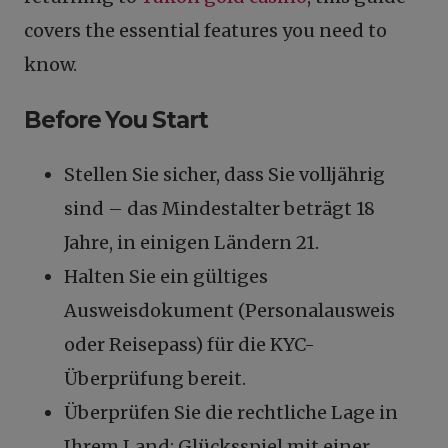
covers the essential features you need to
know.
Before You Start
Stellen Sie sicher, dass Sie volljährig
sind – das Mindestalter beträgt 18
Jahre, in einigen Ländern 21.
Halten Sie ein gültiges
Ausweisdokument (Personalausweis
oder Reisepass) für die KYC-
Überprüfung bereit.
Überprüfen Sie die rechtliche Lage in
Ihrem Land: Glücksspiel mit einer