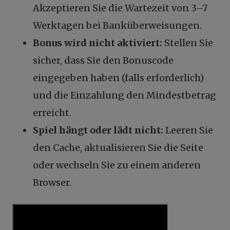
Akzeptieren Sie die Wartezeit von 3–7
Werktagen bei Banküberweisungen.
Bonus wird nicht aktiviert:
Stellen Sie
sicher, dass Sie den Bonuscode
eingegeben haben (falls erforderlich)
und die Einzahlung den Mindestbetrag
erreicht.
Spiel hängt oder lädt nicht:
Leeren Sie
den Cache, aktualisieren Sie die Seite
oder wechseln Sie zu einem anderen
Browser.