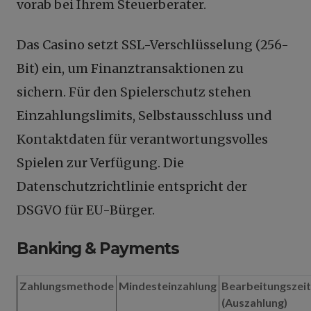
vorab bei Ihrem Steuerberater.
Das Casino setzt SSL-Verschlüsselung (256-
Bit) ein, um Finanztransaktionen zu
sichern. Für den Spielerschutz stehen
Einzahlungslimits, Selbstausschluss und
Kontaktdaten für verantwortungsvolles
Spielen zur Verfügung. Die
Datenschutzrichtlinie entspricht der
DSGVO für EU-Bürger.
Banking & Payments
Zahlungsmethode
Mindesteinzahlung
Bearbeitungszeit
(Auszahlung)