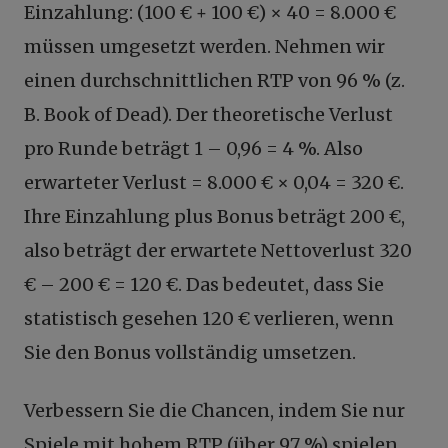
Einzahlung: (100 € + 100 €) × 40 = 8.000 €
müssen umgesetzt werden. Nehmen wir
einen durchschnittlichen RTP von 96 % (z.
B. Book of Dead). Der theoretische Verlust
pro Runde beträgt 1 – 0,96 = 4 %. Also
erwarteter Verlust = 8.000 € × 0,04 = 320 €.
Ihre Einzahlung plus Bonus beträgt 200 €,
also beträgt der erwartete Nettoverlust 320
€ – 200 € = 120 €. Das bedeutet, dass Sie
statistisch gesehen 120 € verlieren, wenn
Sie den Bonus vollständig umsetzen.
Verbessern Sie die Chancen, indem Sie nur
Spiele mit hohem RTP (über 97 %) spielen.