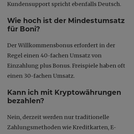
Kundensupport spricht ebenfalls Deutsch.
Wie hoch ist der Mindestumsatz
für Boni?
Der Willkommensbonus erfordert in der
Regel einen 40-fachen Umsatz von
Einzahlung plus Bonus. Freispiele haben oft
einen 30-fachen Umsatz.
Kann ich mit Kryptowährungen
bezahlen?
Nein, derzeit werden nur traditionelle
Zahlungsmethoden wie Kreditkarten, E-