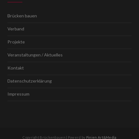
Brücken bauen
Verband
Projekte
Veranstaltungen / Aktuelles
Kontakt
Datenschutzerklärung
Impressum
Copyright Brückenbauen | Powerd by
Pinien Art&Media