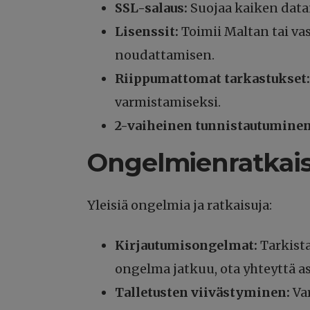
SSL-salaus:
Suojaa kaiken datan
Lisenssit:
Toimii Maltan tai va
noudattamisen.
Riippumattomat tarkastukset:
varmistamiseksi.
2-vaiheinen tunnistautuminen
Ongelmienratkai
Yleisiä ongelmia ja ratkaisuja:
Kirjautumisongelmat:
Tarkista
ongelma jatkuu, ota yhteyttä a
Talletusten viivästyminen:
Var