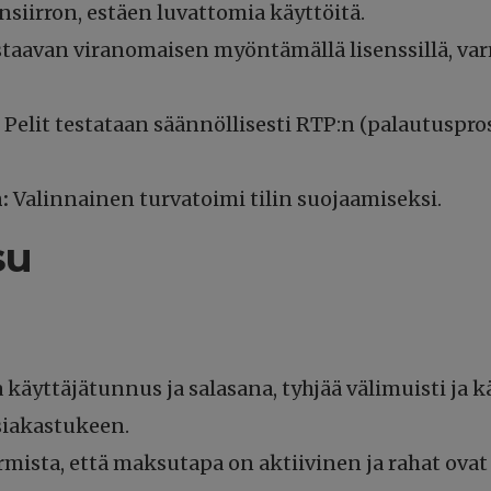
siirron, estäen luvattomia käyttöitä.
staavan viranomaisen myöntämällä lisenssillä, var
Pelit testataan säännöllisesti RTP:n (palautuspr
:
Valinnainen turvatoimi tilin suojaamiseksi.
su
 käyttäjätunnus ja salasana, tyhjää välimuisti ja k
siakastukeen.
mista, että maksutapa on aktiivinen ja rahat ovat ti