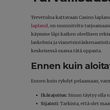
Tervetuloa kattavaan Casino lapla
lapland
, on suunniteltu tarjoamaa
käymme läpi kaiken oleellisen rekis
laskelmia ja vianetsintäskenaarioit
keskeisessä osassa tätä oppasta.
Ennen kuin aloita
Ennen kuin ryhdyt pelaamaan, varmi
Ikärajoitus:
Sinun täytyy olla v
Sijainti:
Tarkista, että olet maa