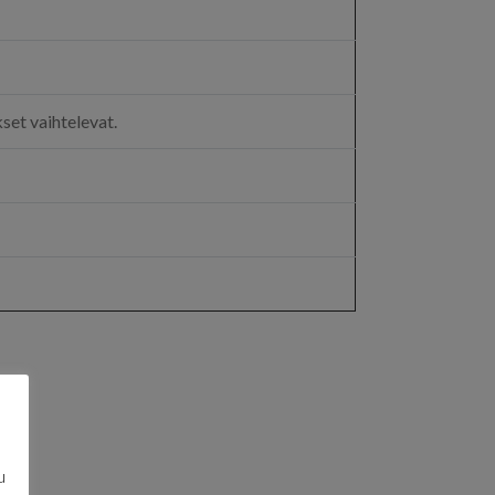
set vaihtelevat.
u