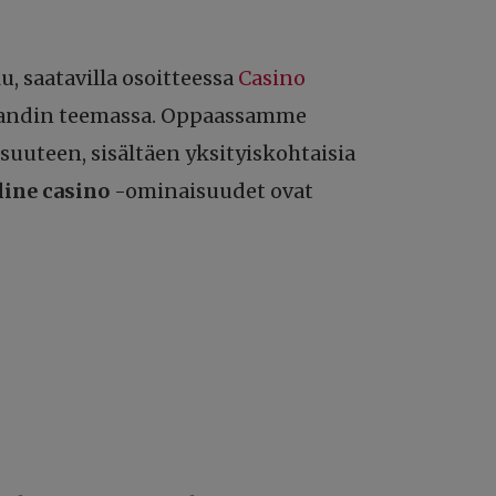
u, saatavilla osoitteessa
Casino
plandin teemassa. Oppaassamme
suuteen, sisältäen yksityiskohtaisia
line casino
-ominaisuudet ovat