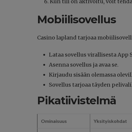
Kun tili on aktivoitu, voit te
Mobiilisovellus
Casino lapland tarjoaa mobiilisovel
Lataa sovellus virallisesta App
Asenna sovellus ja avaa se.
Kirjaudu sisään olemassa olevil
Sovellus tarjoaa täyden peliva
Pikatiivistelmä
Ominaisuus
Yksityiskohdat