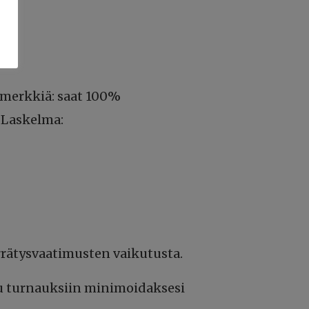
simerkkiä: saat 100%
. Laskelma:
rrätysvaatimusten vaikutusta.
stu turnauksiin minimoidaksesi