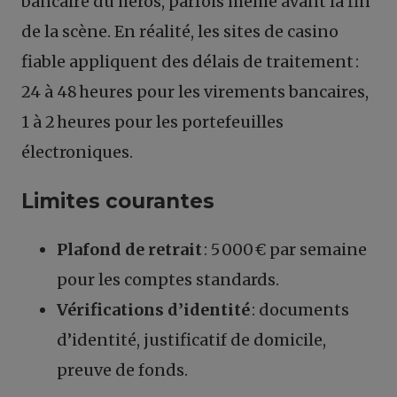
bancaire du héros, parfois même avant la fin
de la scène. En réalité, les sites de casino
fiable appliquent des délais de traitement :
24 à 48 heures pour les virements bancaires,
1 à 2 heures pour les portefeuilles
électroniques.
Limites courantes
Plafond de retrait
: 5 000 € par semaine
pour les comptes standards.
Vérifications d’identité
: documents
d’identité, justificatif de domicile,
preuve de fonds.