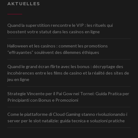
AKTUELLES
Quand la superstition rencontre le VIP : les rituels qui
boostent votre statut dans les casinos en ligne
Halloween et les casinos : comment les promotions
“effrayantes” soulèvent des dilemmes éthiques
Quand le grand écran flirte avec les bonus : décryptage des
incohérences entre les films de casino et la réalité des sites de
jeu en ligne
Strategie Vincente per il Pai Gow nei Tornei: Guida Pratica per
Principianti con Bonus e Promozioni
Come le piattaforme di Cloud Gaming stanno rivoluzionando i
server per le slot natalizie: guida tecnica e soluzioni pratiche