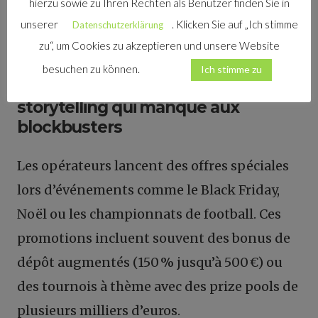
hierzu sowie zu Ihren Rechten als Benutzer finden Sie in
aux joueurs de comparer les options avant
unserer
. Klicken Sie auf „Ich stimme
Datenschutzerklärung
zu“, um Cookies zu akzeptieren und unsere Website
de s’inscrire.
besuchen zu können.
Ich stimme zu
5. Les promotions saisonnières : le
storytelling qui manque aux
blockbusters
Les opérateurs lancent des offres spéciales
lors d’événements comme le Black Friday,
Noël ou les championnats de football. Ces
promotions incluent souvent des bonus de
dépôt augmentés (150 % jusqu’à 500 €) ou
des tournois à thème avec des prize pools de
plusieurs milliers d’euros.