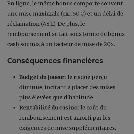
En ligne, le même bonus comporte souvent
une mise maximale (ex. : 50 €) et un délai de
réclamation (48 h). De plus, le
remboursement se fait sous forme de bonus
cash soumis à un facteur de mise de 20x.
Conséquences financières
Budget du joueur
: le risque perçu
diminue, incitant à placer des mises
plus élevées que d’habitude.
Rentabilité du casino
: le coût du
remboursement est amorti par les
exigences de mise supplémentaires.