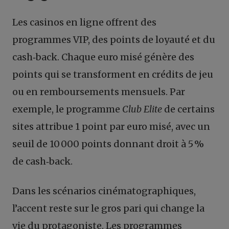
Les casinos en ligne offrent des
programmes VIP, des points de loyauté et du
cash‑back. Chaque euro misé génère des
points qui se transforment en crédits de jeu
ou en remboursements mensuels. Par
exemple, le programme
Club Elite
de certains
sites attribue 1 point par euro misé, avec un
seuil de 10 000 points donnant droit à 5 %
de cash‑back.
Dans les scénarios cinématographiques,
l’accent reste sur le gros pari qui change la
vie du protagoniste. Les programmes