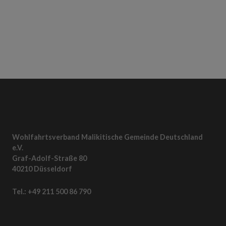
Wohlfahrtsverband Malikitische Gemeinde Deutschland
e.V.
Graf-Adolf-Straße 80
40210 Düsseldorf
Tel.: +49 211 500 86 790