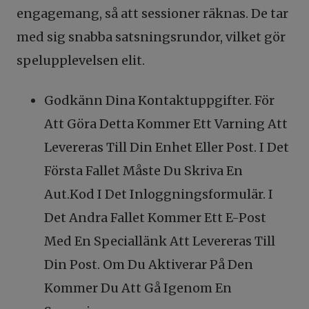
engagemang, så att sessioner räknas. De tar
med sig snabba satsningsrundor, vilket gör
spelupplevelsen elit.
Godkänn Dina Kontaktuppgifter. För
Att Göra Detta Kommer Ett Varning Att
Levereras Till Din Enhet Eller Post. I Det
Första Fallet Måste Du Skriva En
Aut.Kod I Det Inloggningsformulär. I
Det Andra Fallet Kommer Ett E-Post
Med En Speciallänk Att Levereras Till
Din Post. Om Du Aktiverar På Den
Kommer Du Att Gå Igenom En