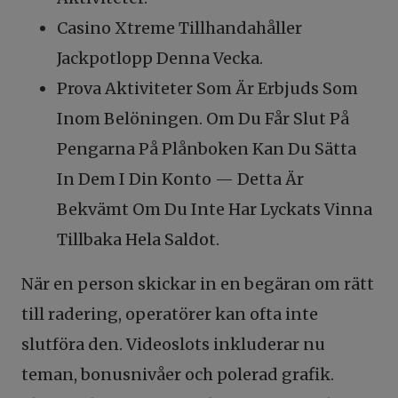
Casino Xtreme Tillhandahåller
Jackpotlopp Denna Vecka.
Prova Aktiviteter Som Är Erbjuds Som
Inom Belöningen. Om Du Får Slut På
Pengarna På Plånboken Kan Du Sätta
In Dem I Din Konto — Detta Är
Bekvämt Om Du Inte Har Lyckats Vinna
Tillbaka Hela Saldot.
När en person skickar in en begäran om rätt
till radering, operatörer kan ofta inte
slutföra den. Videoslots inkluderar nu
teman, bonusnivåer och polerad grafik.