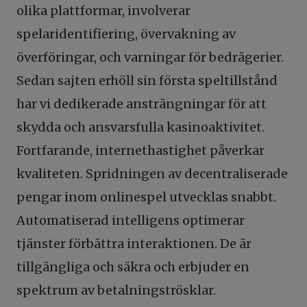
olika plattformar, involverar
spelaridentifiering, övervakning av
överföringar, och varningar för bedrägerier.
Sedan sajten erhöll sin första speltillstånd
har vi dedikerade ansträngningar för att
skydda och ansvarsfulla kasinoaktivitet.
Fortfarande, internethastighet påverkar
kvaliteten. Spridningen av decentraliserade
pengar inom onlinespel utvecklas snabbt.
Automatiserad intelligens optimerar
tjänster förbättra interaktionen. De är
tillgängliga och säkra och erbjuder en
spektrum av betalningströsklar.