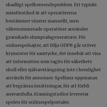
skadligt spelberoendeproblem. Ett typiskt
missförstånd är att operatörerna
bestämmer vinster manuellt, men
välrenommerade operatörer använder
granskade slumptalsgeneratorer. För
onlinespelsajter, att följa GDPR går utöver
kryssrutor för samtycke, det innebär att visa
att information som tagits för säkerhets
skull eller självavstängning inte i hemlighet
används för annonser. Spelfans uppmanas
att begränsa insättningar, för att förbli
ansvarsfulla. iGamingstudior levererar
spelen för onlinespelportaler.