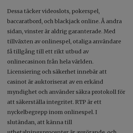
Dessa täcker videoslots, pokerspel,
baccaratbord, och blackjack online. Å andra
sidan, vinster är aldrig garanterade. Med
tillväxten av onlinespel, otaliga användare
få tillgång till ett rikt utbud av
onlinecasinon från hela världen.
Licensiering och säkerhet innebär att
casinot är auktoriserat av en erkänd
myndighet och använder säkra protokoll för
att säkerställa integritet. RTP är ett
nyckelbegrepp inom onlinespel. I
slutändan, att känna till
utbetalningsprocenter är avgörande, och