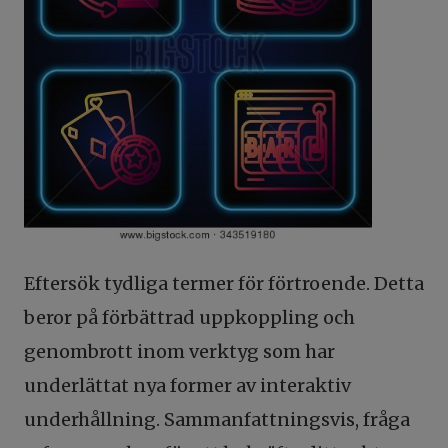
Eftersök tydliga termer för förtroende. Detta
beror på förbättrad uppkoppling och
genombrott inom verktyg som har
underlättat nya former av interaktiv
underhållning. Sammanfattningsvis, fråga