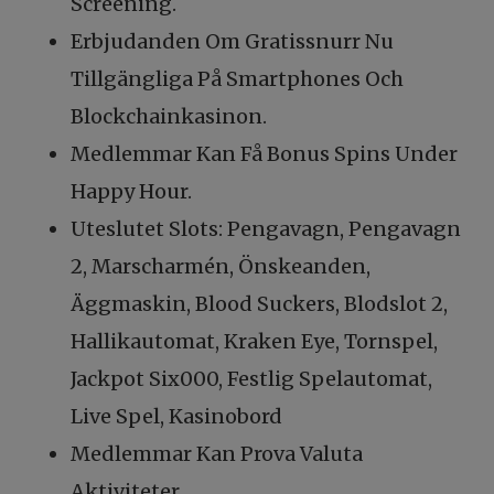
Screening.
Erbjudanden Om Gratissnurr Nu
Tillgängliga På Smartphones Och
Blockchainkasinon.
Medlemmar Kan Få Bonus Spins Under
Happy Hour.
Uteslutet Slots: Pengavagn, Pengavagn
2, Marscharmén, Önskeanden,
Äggmaskin, Blood Suckers, Blodslot 2,
Hallikautomat, Kraken Eye, Tornspel,
Jackpot Six000, Festlig Spelautomat,
Live Spel, Kasinobord
Medlemmar Kan Prova Valuta
Aktiviteter.