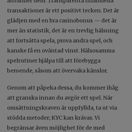
använder dem. Transparenta finansiella
transaktioner är ett positivt tecken. Det är
glädjen med en bra casinobonus — det är
mer än statistik, det är en trevlig hälsning
att fortsätta spela, prova andra spel, och
kanske få en oväntad vinst. Hälsosamma
spelrutiner hjälpa till att förebygga
beroende, såsom att övervaka känslor.
Genom att påpeka dessa, du kommer ihåg
att granska innan du avgör ett spel. När
omsättningskraven är uppfyllda, ta ut via
stödda metoder; KYC kan krävas. Vi
begränsar även möjlighet för de med