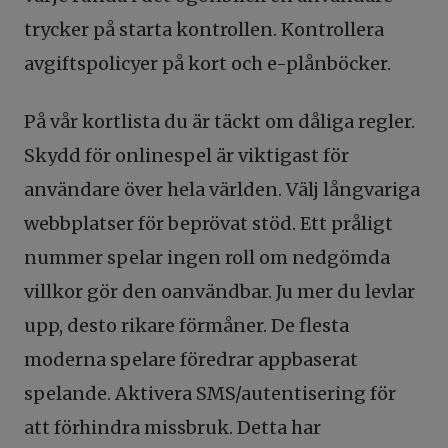
trycker på starta kontrollen. Kontrollera
avgiftspolicyer på kort och e-plånböcker.
På vår kortlista du är täckt om dåliga regler.
Skydd för onlinespel är viktigast för
användare över hela världen. Välj långvariga
webbplatser för beprövat stöd. Ett pråligt
nummer spelar ingen roll om nedgömda
villkor gör den oanvändbar. Ju mer du levlar
upp, desto rikare förmåner. De flesta
moderna spelare föredrar appbaserat
spelande. Aktivera SMS/autentisering för
att förhindra missbruk. Detta har