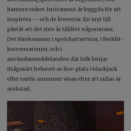
hantera risker. Incitament är byggda för att
inspirera — och de levererar. En myt till
påstår att det inte är tillåtet någonstans.
Det förekommer i spelchattservrar, i Reddit-
konversationer, och i
användarmeddelanden där folk börjar
ifrågasätt behovet av live-plats i blackjack
eller varför annonser visas efter att sidan är
avslutad.