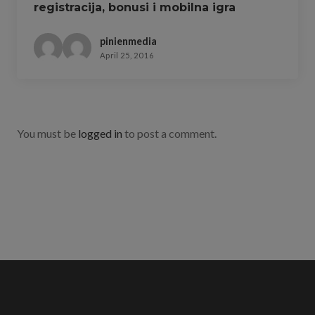
registracija, bonusi i mobilna igra
pinienmedia
April 25, 2016
You must be
logged in
to post a comment.