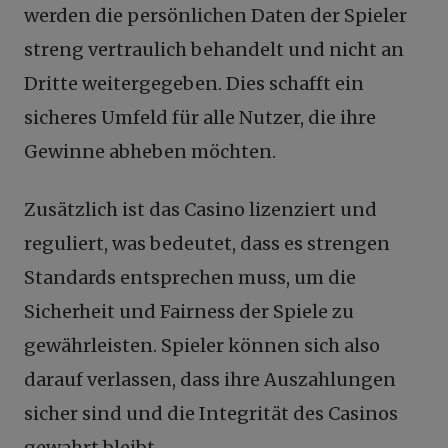
werden die persönlichen Daten der Spieler
streng vertraulich behandelt und nicht an
Dritte weitergegeben. Dies schafft ein
sicheres Umfeld für alle Nutzer, die ihre
Gewinne abheben möchten.
Zusätzlich ist das Casino lizenziert und
reguliert, was bedeutet, dass es strengen
Standards entsprechen muss, um die
Sicherheit und Fairness der Spiele zu
gewährleisten. Spieler können sich also
darauf verlassen, dass ihre Auszahlungen
sicher sind und die Integrität des Casinos
gewahrt bleibt.