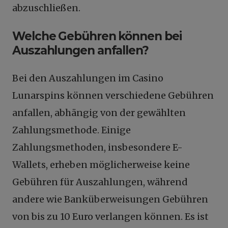
abzuschließen.
Welche Gebühren können bei
Auszahlungen anfallen?
Bei den Auszahlungen im Casino
Lunarspins können verschiedene Gebühren
anfallen, abhängig von der gewählten
Zahlungsmethode. Einige
Zahlungsmethoden, insbesondere E-
Wallets, erheben möglicherweise keine
Gebühren für Auszahlungen, während
andere wie Banküberweisungen Gebühren
von bis zu 10 Euro verlangen können. Es ist