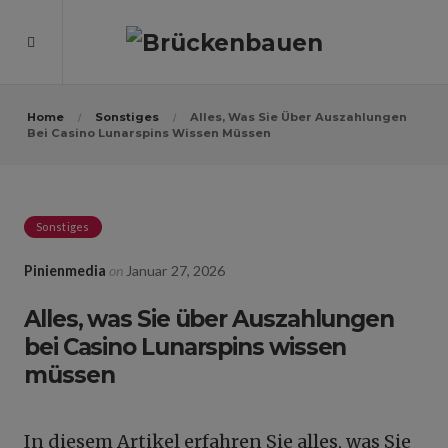
Home
Sonstiges
Alles, Was Sie Über Auszahlungen
Bei Casino Lunarspins Wissen Müssen
Sonstiges
Pinienmedia
on
Januar 27, 2026
Alles, was Sie über Auszahlungen
bei Casino Lunarspins wissen
müssen
In diesem Artikel erfahren Sie alles, was Sie