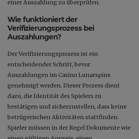
einer Auszahlung zu überprüfen.
Wie funktioniert der
Verifizierungsprozess bei
Auszahlungen?
Der Verifizierungsprozess ist ein
entscheidender Schritt, bevor
Auszahlungen im Casino Lunarspins
genehmigt werden. Dieser Prozess dient
dazu, die Identität des Spielers zu
bestätigen und sicherzustellen, dass keine
betrügerischen Aktivitäten stattfinden.
Spieler müssen in der Regel Dokumente wie
einen gültigen Ausweis, einen