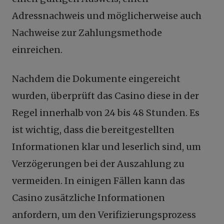
Adressnachweis und möglicherweise auch
Nachweise zur Zahlungsmethode
einreichen.
Nachdem die Dokumente eingereicht
wurden, überprüft das Casino diese in der
Regel innerhalb von 24 bis 48 Stunden. Es
ist wichtig, dass die bereitgestellten
Informationen klar und leserlich sind, um
Verzögerungen bei der Auszahlung zu
vermeiden. In einigen Fällen kann das
Casino zusätzliche Informationen
anfordern, um den Verifizierungsprozess