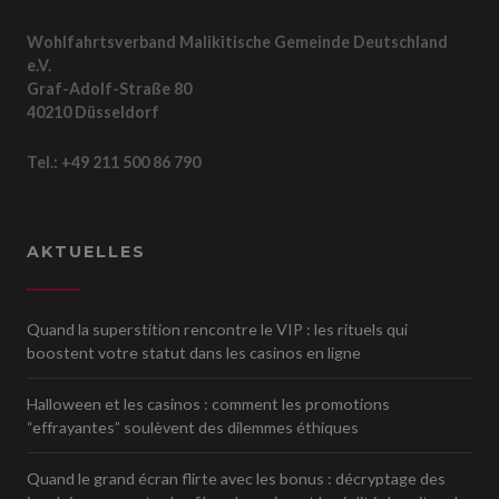
Wohlfahrtsverband Malikitische Gemeinde Deutschland
e.V.
Graf-Adolf-Straße 80
40210 Düsseldorf
Tel.: +49 211 500 86 790
AKTUELLES
Quand la superstition rencontre le VIP : les rituels qui
boostent votre statut dans les casinos en ligne
Halloween et les casinos : comment les promotions
“effrayantes” soulèvent des dilemmes éthiques
Quand le grand écran flirte avec les bonus : décryptage des