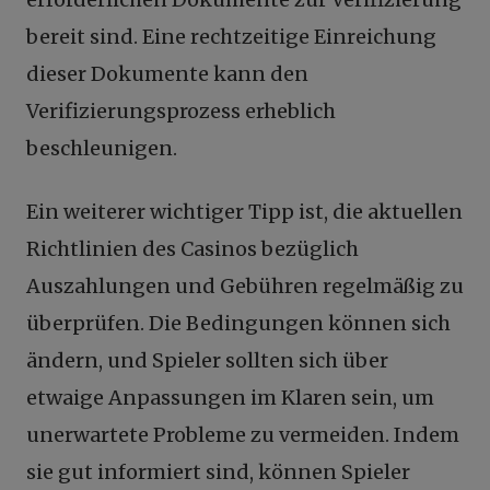
bereit sind. Eine rechtzeitige Einreichung
dieser Dokumente kann den
Verifizierungsprozess erheblich
beschleunigen.
Ein weiterer wichtiger Tipp ist, die aktuellen
Richtlinien des Casinos bezüglich
Auszahlungen und Gebühren regelmäßig zu
überprüfen. Die Bedingungen können sich
ändern, und Spieler sollten sich über
etwaige Anpassungen im Klaren sein, um
unerwartete Probleme zu vermeiden. Indem
sie gut informiert sind, können Spieler