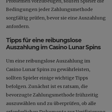
Problemen vorzubeugen, sollten Spieler die
Bedingungen jeder Zahlungsmethode
sorgfältig prüfen, bevor sie eine Auszahlung
anfordern.
Tipps für eine reibungslose
Auszahlung im Casino Lunar Spins
Um eine reibungslose Auszahlung im
Casino Lunar Spins zu gewährleisten,
sollten Spieler einige wichtige Tipps
befolgen. Zunächst ist es ratsam, die
bevorzugte Zahlungsmethode frühzeitig
auszuwählen und zu überprüfen, ob alle
erforderlichen Dokumente zur Verifizierung