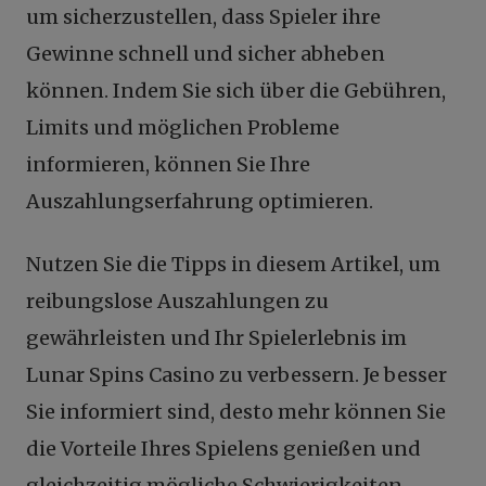
um sicherzustellen, dass Spieler ihre
Gewinne schnell und sicher abheben
können. Indem Sie sich über die Gebühren,
Limits und möglichen Probleme
informieren, können Sie Ihre
Auszahlungserfahrung optimieren.
Nutzen Sie die Tipps in diesem Artikel, um
reibungslose Auszahlungen zu
gewährleisten und Ihr Spielerlebnis im
Lunar Spins Casino zu verbessern. Je besser
Sie informiert sind, desto mehr können Sie
die Vorteile Ihres Spielens genießen und
gleichzeitig mögliche Schwierigkeiten