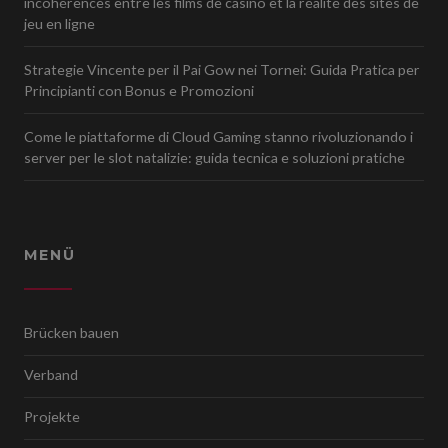
incohérences entre les films de casino et la réalité des sites de
jeu en ligne
Strategie Vincente per il Pai Gow nei Tornei: Guida Pratica per
Principianti con Bonus e Promozioni
Come le piattaforme di Cloud Gaming stanno rivoluzionando i
server per le slot natalizie: guida tecnica e soluzioni pratiche
MENÜ
Brücken bauen
Verband
Projekte