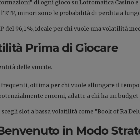
nformazioni” di ogni gioco su Lottomatica Casino e 
 l’RTP, minori sono le probabilità di perdita a lung
P del 96,1 %, ideale per chi vuole una volatilità me
tilità Prima di Giocare
entità delle vincite.
 frequenti, ottima per chi vuole allungare il tempo 
potenzialmente enormi, adatte a chi ha un budget p
, scegli slot a bassa volatilità come “Book of Ra De
i Benvenuto in Modo Stra