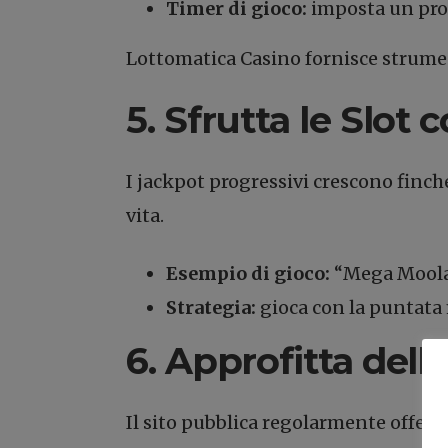
Timer di gioco:
imposta un prom
Lottomatica Casino fornisce strument
5. Sfrutta le Slot
I jackpot progressivi crescono finch
vita.
Esempio di gioco:
“Mega Moolah
Strategia:
gioca con la puntata 
6. Approfitta del
Il sito pubblica regolarmente offert