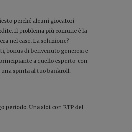
hiesto perché alcuni giocatori
erdite. Il problema più comune è la
pera nel caso. La soluzione?
cati, bonus di benvenuto generosi e
o principiante a quello esperto, con
 una spinta al tuo bankroll.
ngo periodo. Una slot con RTP del