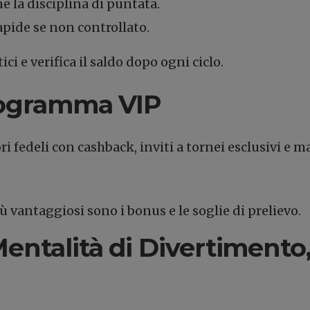
 la disciplina di puntata.
apide se non controllato.
ci e verifica il saldo dopo ogni ciclo.
Programma VIP
i fedeli con cashback, inviti a tornei esclusivi e m
più vantaggiosi sono i bonus e le soglie di prelievo.
Mentalità di Divertimento