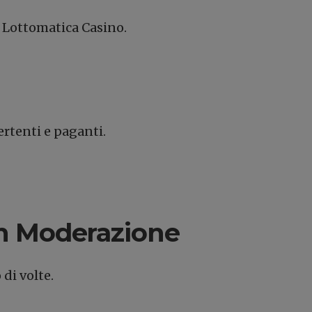
u Lottomatica Casino.
rtenti e paganti.
on Moderazione
di volte.