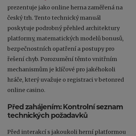
prezentuje jako online herna zaměřená na
český trh. Tento technický manuál
poskytuje podrobný přehled architektury
platformy, matematických modelů bonusů,
bezpečnostních opatření a postupy pro
řešení chyb. Porozumění těmto vnitřním
mechanismům je klíčové pro jakéhokoli
hráče, který uvažuje o registraci v betonred
online casino.
Před zahájením: Kontrolní seznam
technických požadavků
Před interakcí s jakoukoli herní platformou