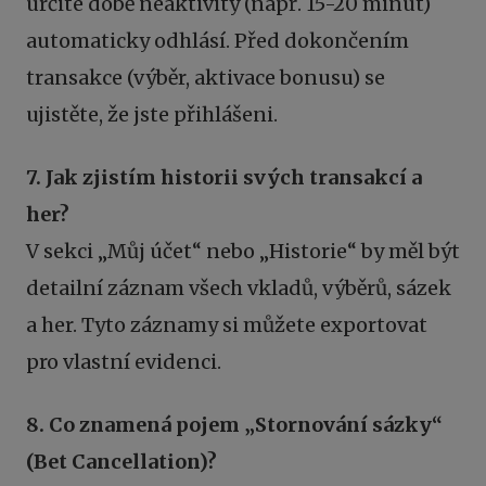
určité době neaktivity (např. 15-20 minut)
automaticky odhlásí. Před dokončením
transakce (výběr, aktivace bonusu) se
ujistěte, že jste přihlášeni.
7. Jak zjistím historii svých transakcí a
her?
V sekci „Můj účet“ nebo „Historie“ by měl být
detailní záznam všech vkladů, výběrů, sázek
a her. Tyto záznamy si můžete exportovat
pro vlastní evidenci.
8. Co znamená pojem „Stornování sázky“
(Bet Cancellation)?