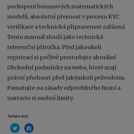
pochopení bonusových matematických
modelů, absolutní přesnost v procesu KYC
verifikace a technická připravenost zařízení.
Tento manuál slouží jako technická
referenční příručka. Před jakoukoli
registrací si pečlivě prostudujte aktuální
Obchodní podmínky na webu, které mají
právní přednost před jakýmkoli průvodcem.
Pamatujte na zásady odpovědného hraní a
nastavte si osobní limity.
Teilen mit:
Klick,
Klick,
um
um