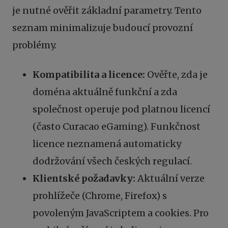
je nutné ověřit základní parametry. Tento
seznam minimalizuje budoucí provozní
problémy.
Kompatibilita a licence:
Ověřte, zda je
doména aktuálně funkční a zda
společnost operuje pod platnou licencí
(často Curacao eGaming). Funkčnost
licence neznamená automaticky
dodržování všech českých regulací.
Klientské požadavky:
Aktuální verze
prohlížeče (Chrome, Firefox) s
povoleným JavaScriptem a cookies. Pro