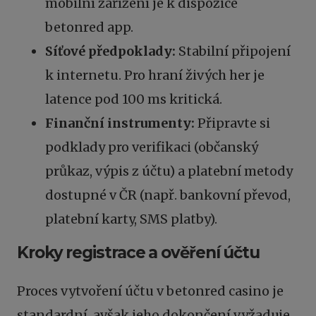
mobilní zařízení je k dispozice
betonred app.
Síťové předpoklady:
Stabilní připojení
k internetu. Pro hraní živých her je
latence pod 100 ms kritická.
Finanční instrumenty:
Připravte si
podklady pro verifikaci (občanský
průkaz, výpis z účtu) a platební metody
dostupné v ČR (např. bankovní převod,
platební karty, SMS platby).
Kroky registrace a ověření účtu
Proces vytvoření účtu v betonred casino je
standardní, avšak jeho dokončení vyžaduje