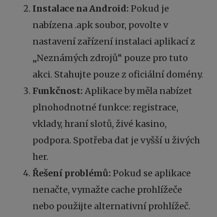
Instalace na Android:
Pokud je
nabízena .apk soubor, povolte v
nastavení zařízení instalaci aplikací z
„Neznámých zdrojů“ pouze pro tuto
akci. Stahujte pouze z oficiální domény.
Funkčnost:
Aplikace by měla nabízet
plnohodnotné funkce: registrace,
vklady, hraní slotů, živé kasino,
podpora. Spotřeba dat je vyšší u živých
her.
Řešení problémů:
Pokud se aplikace
nenačte, vymažte cache prohlížeče
nebo použijte alternativní prohlížeč.