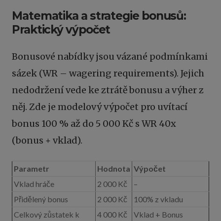
Matematika a strategie bonusů:
Praktický výpočet
Bonusové nabídky jsou vázané podmínkami
sázek (WR – wagering requirements). Jejich
nedodržení vede ke ztrátě bonusu a výher z
něj. Zde je modelový výpočet pro uvítací
bonus 100 % až do 5 000 Kč s WR 40x
(bonus + vklad).
Parametr
Hodnota
Výpočet
Vklad hráče
2 000 Kč
–
Přidělený bonus
2 000 Kč
100% z vkladu
Celkový zůstatek k
4 000 Kč
Vklad + Bonus