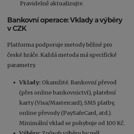
Pravidelně aktualizujte.
Bankovní operace: Vklady a výběry
v CZK
Platforma podporuje metody běžné pro
české hráče. Každá metoda má specifické
parametry.
Vklady:
Okamžité. Bankovní převod
(přes online bankovnictví), platební
karty (Visa/Mastercard), SMS platby,
online převody (PaySafeCard, atd.).
Minimální vklad se pohybuje od 100 Kč.
Výběry:
Způsob výběru by měl