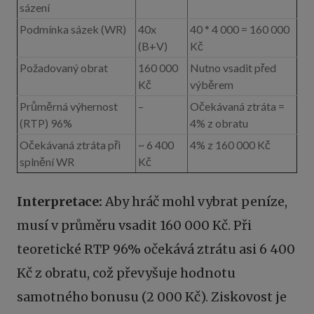
sázení
Podmínka sázek (WR)
40x
40 * 4 000 = 160 000
(B+V)
Kč
Požadovaný obrat
160 000
Nutno vsadit před
Kč
výběrem
Průměrná výhernost
–
Očekávaná ztráta =
(RTP) 96%
4% z obratu
Očekávaná ztráta při
~ 6 400
4% z 160 000 Kč
splnění WR
Kč
Interpretace:
Aby hráč mohl vybrat peníze,
musí v průměru vsadit 160 000 Kč. Při
teoretické RTP 96% očekává ztrátu asi 6 400
Kč z obratu, což převyšuje hodnotu
samotného bonusu (2 000 Kč). Ziskovost je